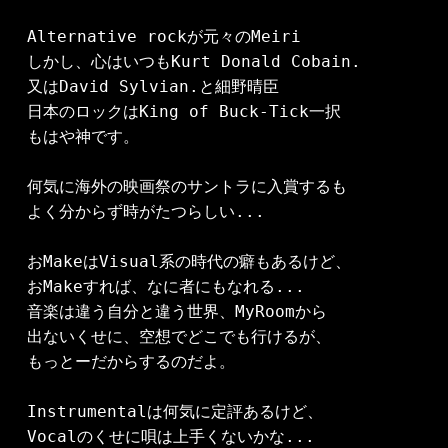
Alternative rockが元々のMeiri

しかし、心はいつもKurt Donald Cobain.

又はDavid Sylvian.と細野晴臣

日本のロックはKing of Buck-Tick一択

もはや神です。

何気に海外の映画祭のサントラに入賞するも

よく分からず時がたつらしい...

おMakeはVisual系の時代の癖もあるけど、

おMakeすれば、なに者にもなれる...

音楽は違う自分と違う世界、MyRoomから

出ないくせに、空想でどこでも行けるが、

もっとーだからするのだよ。

Instrumentalは何気に定評あるけど、

Vocalのくせに唄は上手くないかな...